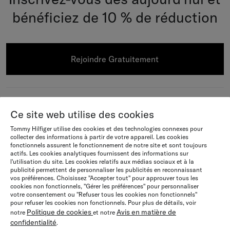
bénéficiez de 10 % de réduction
Rejoindre Gratuitement
Aide Et Assistance
Ce site web utilise des cookies
FAQ
À Propos De Tommy Hilfiger
Tommy Hilfiger utilise des cookies et des technologies connexes pour
collecter des informations à partir de votre appareil. Les cookies
Statut de la commande
fonctionnels assurent le fonctionnement de notre site et sont toujours
Qui sommes-nous?
actifs. Les cookies analytiques fournissent des informations sur
Joignez Vous À Nous
l'utilisation du site. Les cookies relatifs aux médias sociaux et à la
Livraison
publicité permettent de personnaliser les publicités en reconnaissant
Actualités
Devenez membre
vos préférences. Choisissez "Accepter tout" pour approuver tous les
Explore
cookies non fonctionnels, "Gérer les préférences" pour personnaliser
Retours et remboursements
votre consentement ou "Refuser tous les cookies non fonctionnels"
Conditions Générales
Carrière
pour refuser les cookies non fonctionnels. Pour plus de détails, voir
Sustainability & Inclusivity
Langue / Pays
Politique de cookies
Avis en matière de
Commandes et paiements
notre
et notre
Avis en matière de confidentialité
confidentialité
.
Tommy Hilfiger Black Friday
Pays