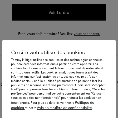
Voir L'ordre
Êtes-vous déjà membre? Veuillez
vous connecter.
Ce site web utilise des cookies
Tommy Hilfiger utilise des cookies et des technologies connexes
pour collecter des informations à partir de votre appareil. Les
cookies fonctionnels assurent le fonctionnement de notre site et
Tommy Together
sont toujours actifs. Les cookies analytiques fournissent des
informations sur l'utilisation du site. Les cookies relatifs aux
médias sociaux et à la publicité permettent de personnaliser les
 dès aujourd'hui et bénéficiez de 10
publicités en reconnaissant vos préférences. Choisissez "Accepter
tout" pour approuver tous les cookies non fonctionnels, "Gérer les
préférences" pour personnaliser votre consentement ou "Refuser
tous les cookies non fonctionnels" pour refuser les cookies non
Politique de
fonctionnels. Pour plus de détails, voir notre
Rejoindre Gratuitement
cookies
Avis en matière de confidentialité
et notre
.