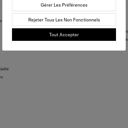
Gérer Les Préférences
Rejeter Tous Les Non Fonctionnels
er
Joignez Vous À Nous
Explore
Devenez membre
Sustainability & Inc
Tout Accepter
Carrière
Tommy Hilfiger Bla
alité
es